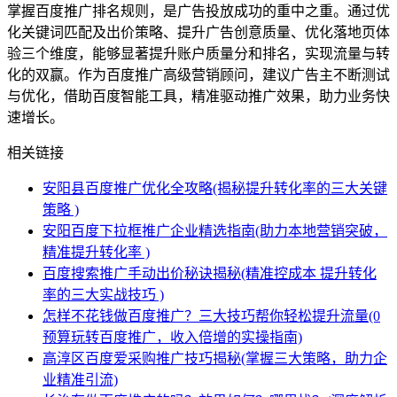
掌握百度推广排名规则，是广告投放成功的重中之重。通过优
化关键词匹配及出价策略、提升广告创意质量、优化落地页体
验三个维度，能够显著提升账户质量分和排名，实现流量与转
化的双赢。作为百度推广高级营销顾问，建议广告主不断测试
与优化，借助百度智能工具，精准驱动推广效果，助力业务快
速增长。
相关链接
安阳县百度推广优化全攻略(揭秘提升转化率的三大关键
策略 )
安阳百度下拉框推广企业精选指南(助力本地营销突破，
精准提升转化率 )
百度搜索推广手动出价秘诀揭秘(精准控成本 提升转化
率的三大实战技巧 )
怎样不花钱做百度推广？三大技巧帮你轻松提升流量(0
预算玩转百度推广，收入倍增的实操指南)
高淳区百度爱采购推广技巧揭秘(掌握三大策略，助力企
业精准引流)