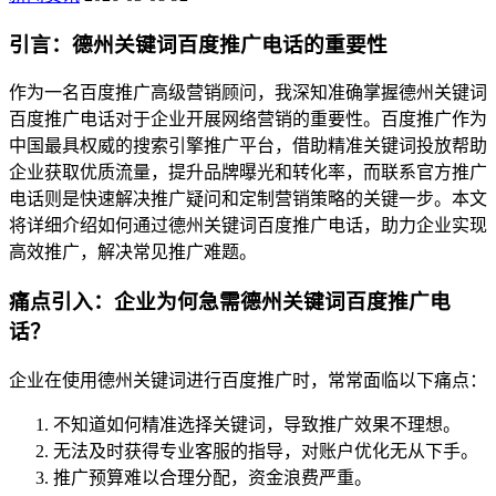
引言：德州关键词百度推广电话的重要性
作为一名百度推广高级营销顾问，我深知准确掌握德州关键词
百度推广电话对于企业开展网络营销的重要性。百度推广作为
中国最具权威的搜索引擎推广平台，借助精准关键词投放帮助
企业获取优质流量，提升品牌曝光和转化率，而联系官方推广
电话则是快速解决推广疑问和定制营销策略的关键一步。本文
将详细介绍如何通过德州关键词百度推广电话，助力企业实现
高效推广，解决常见推广难题。
痛点引入：企业为何急需德州关键词百度推广电
话？
企业在使用德州关键词进行百度推广时，常常面临以下痛点：
不知道如何精准选择关键词，导致推广效果不理想。
无法及时获得专业客服的指导，对账户优化无从下手。
推广预算难以合理分配，资金浪费严重。