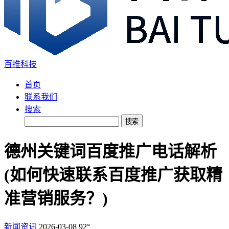
百推科技
首页
联系我们
搜索
搜索
德州关键词百度推广电话解析
(如何快速联系百度推广获取精
准营销服务？)
新闻资讯
2026-03-08
92°