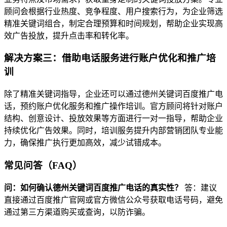
顾问会根据行业热度、竞争程度、用户搜索行为，为企业筛选
精准关键词组合，制定合理预算和时间规划，帮助企业实现高
效广告投放，提升点击率和转化率。
解决方案三：借助电话服务进行账户优化和推广培
训
除了精准关键词指导，企业还可以通过德州关键词百度推广电
话，预约账户优化服务和推广操作培训。官方顾问将针对账户
结构、创意设计、投放效果等方面进行一对一指导，帮助企业
持续优化广告效果。同时，培训服务提升内部营销团队专业能
力，确保推广执行更加高效，减少试错成本。
常见问答（FAQ）
问：如何确认德州关键词百度推广电话的真实性？
答：建议
直接通过百度推广官网或官方微信公众号获取电话号码，避免
通过第三方渠道购买或查询，以防诈骗。