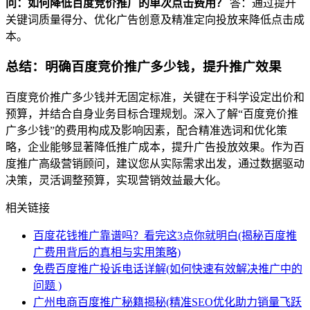
问：如何降低百度竞价推广的单次点击费用？
答：通过提升
关键词质量得分、优化广告创意及精准定向投放来降低点击成
本。
总结：明确百度竞价推广多少钱，提升推广效果
百度竞价推广多少钱并无固定标准，关键在于科学设定出价和
预算，并结合自身业务目标合理规划。深入了解“百度竞价推
广多少钱”的费用构成及影响因素，配合精准选词和优化策
略，企业能够显著降低推广成本，提升广告投放效果。作为百
度推广高级营销顾问，建议您从实际需求出发，通过数据驱动
决策，灵活调整预算，实现营销效益最大化。
相关链接
百度花钱推广靠谱吗？看完这3点你就明白(揭秘百度推
广费用背后的真相与实用策略)
免费百度推广投诉电话详解(如何快速有效解决推广中的
问题 )
广州电商百度推广秘籍揭秘(精准SEO优化助力销量飞跃